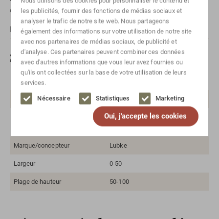
Nous utilisons des cookies pour personnaliser le contenu et
concerné.
les publicités, fournir des fonctions de médias sociaux et
analyser le trafic de notre site web. Nous partageons
Pour les envois internationaux, veuillez
contact
nous.
également des informations sur votre utilisation de notre site
avec nos partenaires de médias sociaux, de publicité et
Spécifications
d'analyse. Ces partenaires peuvent combiner ces données
avec d'autres informations que vous leur avez fournies ou
qu'ils ont collectées sur la base de votre utilisation de leurs
Couleur
Brun foncé, Blanc cassé
services.
Nécessaire
Statistiques
Marketing
Matériau
Bois de rose, tissu
Oui, j'accepte les cookies
Style
Modernité du milieu du siècle,
Design scandinave, Vintage
Marque/concepteur
Lubke
Largeur
0-50
Plage de hauteur
50-100