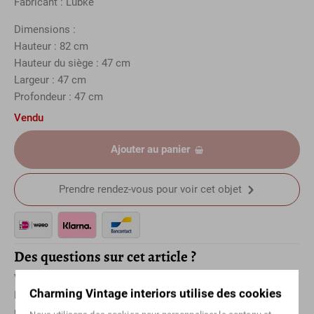
Fabricant : Lubke
Dimensions :
Hauteur : 82 cm
Hauteur du siège : 47 cm
Largeur : 47 cm
Profondeur : 47 cm
Vendu
Ajouter au panier
Prendre rendez-vous pour voir cet objet
Des questions sur cet article ?
Vous souhaitez en savoir plus sur un article spécifique ?
Charming Vintage interiors utilise des cookies
Prenez simplement
contact
avec nous ! Ou envoyez-nous un
message via
Whatsapp
. N'oubliez pas de mentionner l'article