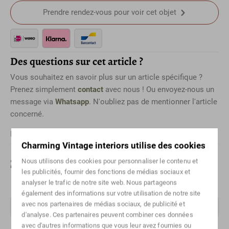
Prendre rendez-vous pour voir cet objet
Des questions sur cet article ?
Vous souhaitez en savoir plus sur un article spécifique ?
Prenez simplement
contact
avec nous ! Ou envoyez-nous un
message via
Whatsapp
. N'oubliez pas de mentionner l'article
concerné.
Pour les envois internationaux, veuillez
contact
nous.
Charming Vintage interiors utilise des cookies
Spécifications
Nous utilisons des cookies pour personnaliser le contenu et
les publicités, fournir des fonctions de médias sociaux et
analyser le trafic de notre site web. Nous partageons
Couleur
Transparent
également des informations sur votre utilisation de notre site
avec nos partenaires de médias sociaux, de publicité et
Matériau
Chrome, Verre
d'analyse. Ces partenaires peuvent combiner ces données
avec d'autres informations que vous leur avez fournies ou
Style
Moderne du milieu du siècle