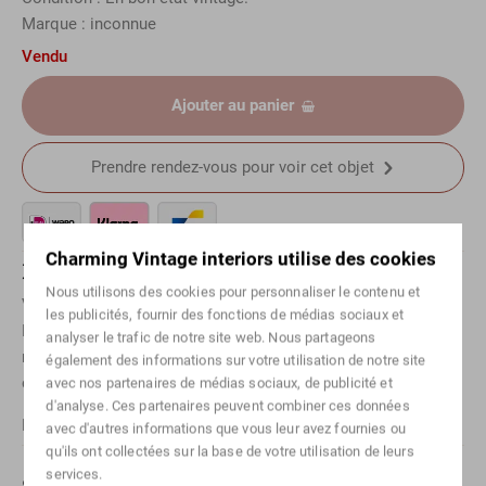
Marque : inconnue
Vendu
Ajouter au panier
Prendre rendez-vous pour voir cet objet
Charming Vintage interiors utilise des cookies
Des questions sur cet article ?
Nous utilisons des cookies pour personnaliser le contenu et
Vous souhaitez en savoir plus sur un article spécifique ?
les publicités, fournir des fonctions de médias sociaux et
Prenez simplement
contact
avec nous ! Ou envoyez-nous un
analyser le trafic de notre site web. Nous partageons
message via
Whatsapp
. N'oubliez pas de mentionner l'article
également des informations sur votre utilisation de notre site
concerné.
avec nos partenaires de médias sociaux, de publicité et
d'analyse. Ces partenaires peuvent combiner ces données
Pour les envois internationaux, veuillez
contact
nous.
avec d'autres informations que vous leur avez fournies ou
qu'ils ont collectées sur la base de votre utilisation de leurs
services.