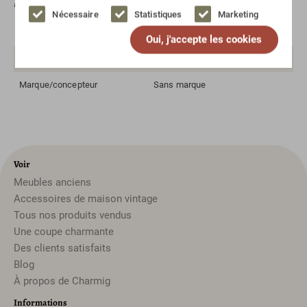
Spécifications
Nécessaire
Statistiques
Marketing
Matériau
Verre, laiton
Oui, j'accepte les cookies
Style
Moderne, Vintage
Marque/concepteur
Sans marque
Voir
Meubles anciens
Accessoires de maison vintage
Tous nos produits vendus
Une coupe charmante
Des clients satisfaits
Blog
À propos de Charmig
Informations