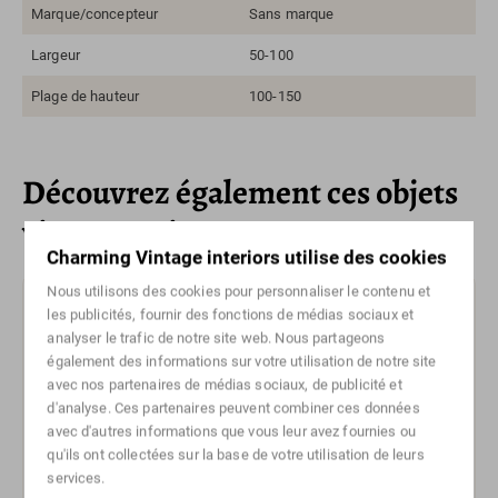
Marque/concepteur
Sans marque
Largeur
50-100
Plage de hauteur
100-150
Découvrez également ces objets
vintage uniques
Charming Vintage interiors utilise des cookies
Nous utilisons des cookies pour personnaliser le contenu et
Vendu
les publicités, fournir des fonctions de médias sociaux et
analyser le trafic de notre site web. Nous partageons
également des informations sur votre utilisation de notre site
avec nos partenaires de médias sociaux, de publicité et
d'analyse. Ces partenaires peuvent combiner ces données
avec d'autres informations que vous leur avez fournies ou
qu'ils ont collectées sur la base de votre utilisation de leurs
services.