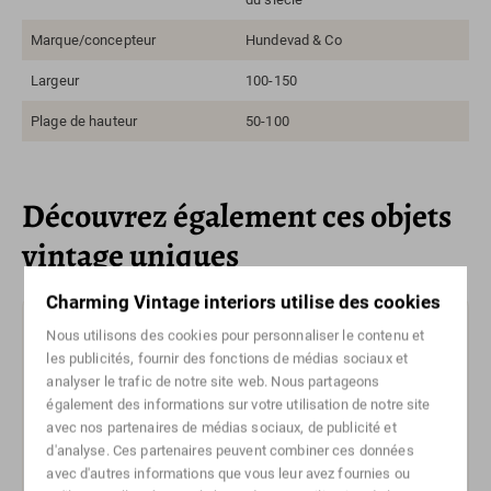
Marque/concepteur
Hundevad & Co
Largeur
100-150
Plage de hauteur
50-100
Découvrez également ces objets
vintage uniques
Charming Vintage interiors utilise des cookies
Vendu
Nous utilisons des cookies pour personnaliser le contenu et
les publicités, fournir des fonctions de médias sociaux et
analyser le trafic de notre site web. Nous partageons
également des informations sur votre utilisation de notre site
avec nos partenaires de médias sociaux, de publicité et
d'analyse. Ces partenaires peuvent combiner ces données
avec d'autres informations que vous leur avez fournies ou