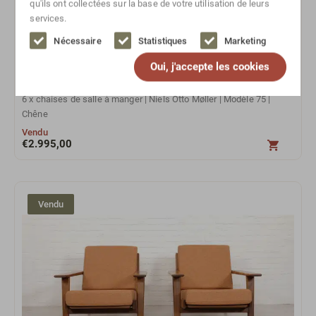
qu'ils ont collectées sur la base de votre utilisation de leurs
services.
Nécessaire
Statistiques
Marketing
Oui, j'accepte les cookies
6 x chaises de salle à manger | Niels Otto Møller | Modèle 75 |
Chêne
Vendu
€
2.995,00
Vendu