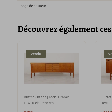
Plage de hauteur
Découvrez également ces 
Vendu
V
Buffet vintage | Teck | Bramin |
Buffet
H.W. Klein | 225 cm
Teck |