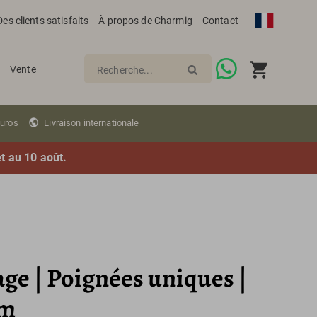
Des clients satisfaits
À propos de Charmig
Contact
Vente
Recherche...
euros
Livraison internationale
et au 10 août.
age | Poignées uniques |
cm