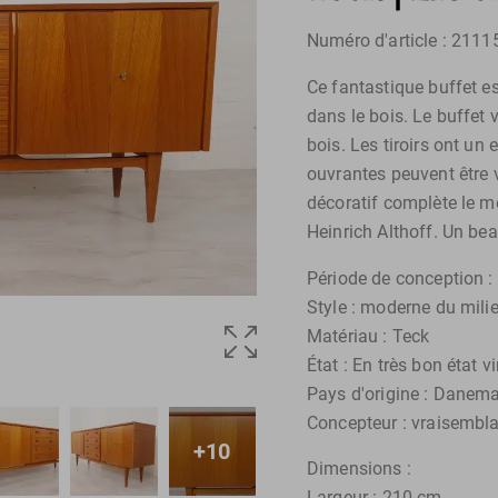
Numéro d'article : 2111
Ce fantastique buffet e
dans le bois. Le buffet 
bois. Les tiroirs ont un
ouvrantes peuvent être ve
décoratif complète le me
Heinrich Althoff. Un be
Période de conception :
Style : moderne du mili
Matériau : Teck
État : En très bon état v
Pays d'origine : Danem
Concepteur : vraisembla
+10
Dimensions :
Largeur : 210 cm