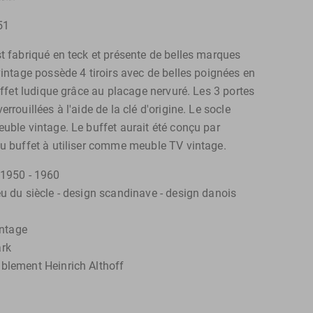
51
st fabriqué en teck et présente de belles marques
vintage possède 4 tiroirs avec de belles poignées en
 effet ludique grâce au placage nervuré. Les 3 portes
rrouillées à l'aide de la clé d'origine. Le socle
uble vintage. Le buffet aurait été conçu par
au buffet à utiliser comme meuble TV vintage.
 1950 - 1960
eu du siècle - design scandinave - design danois
intage
ark
blement Heinrich Althoff