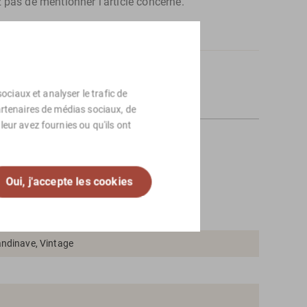
z pas de mentionner l'article concerné.
ionaux, veuillez
contact
nous.
ociaux et analyser le trafic de
artenaires de médias sociaux, de
eur avez fournies ou qu'ils ont
Oui, j'accepte les cookies
andinave, Vintage