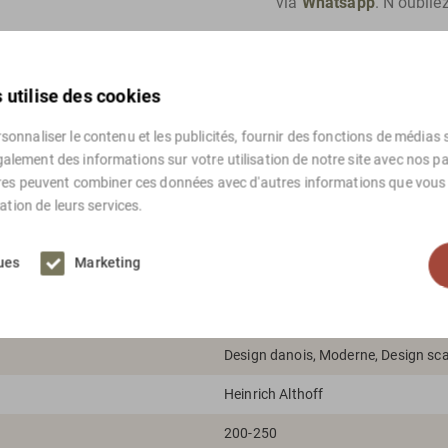
via
Whatsapp
. N'oublie
Pour les envois internat
 utilise des cookies
onnaliser le contenu et les publicités, fournir des fonctions de médias s
alement des informations sur votre utilisation de notre site avec nos p
ires peuvent combiner ces données avec d'autres informations que vous l
sation de leurs services.
ques
Marketing
Marron
Design danois, Moderne, Design sc
Heinrich Althoff
200-250