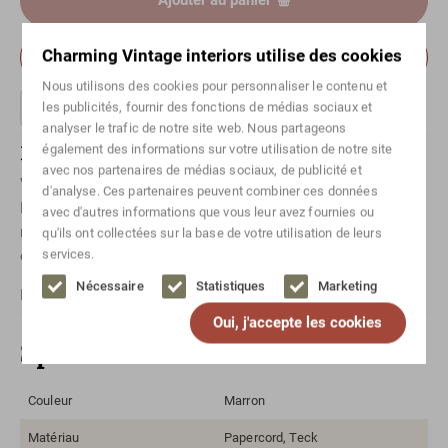
Ajouter au panier
Charming Vintage interiors utilise des cookies
Prendre rendez-vous pour voir cet objet
Nous utilisons des cookies pour personnaliser le contenu et
les publicités, fournir des fonctions de médias sociaux et
analyser le trafic de notre site web. Nous partageons
Des questions sur cet article ?
également des informations sur votre utilisation de notre site
avec nos partenaires de médias sociaux, de publicité et
Vous souhaitez en savoir plus sur un article spécifique ?
d'analyse. Ces partenaires peuvent combiner ces données
Prenez simplement
contact
avec nous ! Ou envoyez-nous un
avec d'autres informations que vous leur avez fournies ou
message via
Whatsapp
. N'oubliez pas de mentionner l'article
qu'ils ont collectées sur la base de votre utilisation de leurs
services.
concerné.
Nécessaire
Statistiques
Marketing
Pour les envois internationaux, veuillez
contact
nous.
Oui, j'accepte les cookies
Spécifications
Couleur
Marron
Matériau
Papercord, Teck