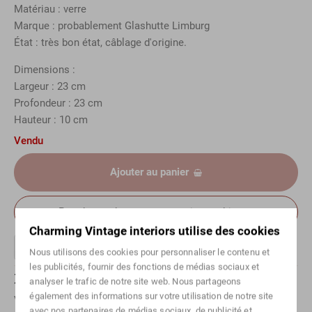
Matériau : verre
Marque : probablement Glashutte Limburg
État : très bon état, câblage d'origine.
Dimensions :
Largeur : 23 cm
Profondeur : 23 cm
Hauteur : 10 cm
Vendu
Ajouter au panier
Prendre rendez-vous pour voir cet objet
Charming Vintage interiors utilise des cookies
Nous utilisons des cookies pour personnaliser le contenu et
les publicités, fournir des fonctions de médias sociaux et
Des questions sur cet article ?
analyser le trafic de notre site web. Nous partageons
également des informations sur votre utilisation de notre site
Vous souhaitez en savoir plus sur un article spécifique ?
avec nos partenaires de médias sociaux, de publicité et