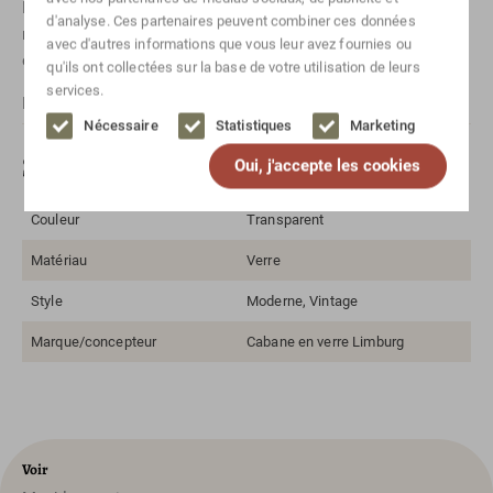
Prenez simplement
contact
avec nous ! Ou envoyez-nous un
d'analyse. Ces partenaires peuvent combiner ces données
message via
Whatsapp
. N'oubliez pas de mentionner l'article
avec d'autres informations que vous leur avez fournies ou
concerné.
qu'ils ont collectées sur la base de votre utilisation de leurs
services.
Pour les envois internationaux, veuillez
contact
nous.
Nécessaire
Statistiques
Marketing
Spécifications
Oui, j'accepte les cookies
Couleur
Transparent
Matériau
Verre
Style
Moderne, Vintage
Marque/concepteur
Cabane en verre Limburg
Voir