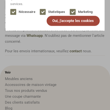
services.
Nécessaire
Statistiques
Marketing
Des questions sur cet article ?
Oui, j'accepte les cookies
Vous souhaitez en savoir plus sur un article spécifique ?
Prenez simplement
contact
avec nous ! Ou envoyez-nous un
message via
Whatsapp
. N'oubliez pas de mentionner l'article
concerné.
Pour les envois internationaux, veuillez
contact
nous.
Voir
Meubles anciens
Accessoires de maison vintage
Tous nos produits vendus
Une coupe charmante
Des clients satisfaits
Blog