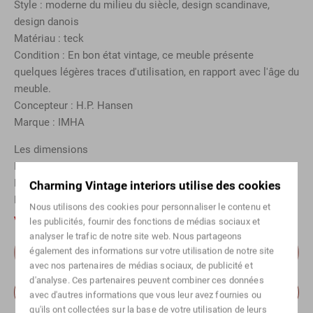
Style : moderne du milieu du siècle, design scandinave,
design danois
Matériau : teck
Condition : En bon état vintage, ce meuble présente
quelques légères traces d'utilisation, en rapport avec l'âge du
meuble.
Concepteur : H.P. Hansen
Marque : IMHA
Les dimensions
Largeur : 240 cm
Profondeur : 50 cm
Charming Vintage interiors utilise des cookies
Hauteur : 84 cm
Nous utilisons des cookies pour personnaliser le contenu et
Vendu
les publicités, fournir des fonctions de médias sociaux et
analyser le trafic de notre site web. Nous partageons
également des informations sur votre utilisation de notre site
Ajouter au panier
avec nos partenaires de médias sociaux, de publicité et
d'analyse. Ces partenaires peuvent combiner ces données
Prendre rendez-vous pour voir cet objet
avec d'autres informations que vous leur avez fournies ou
qu'ils ont collectées sur la base de votre utilisation de leurs