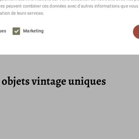
ires peuvent combiner ces données avec d'autres informations que vous l
sation de leurs services.
Verre, laiton
ques
Marketing
Régence hollywoodienne, Moderne,
50-100
objets vintage uniques