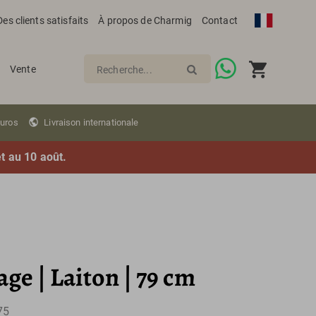
Des clients satisfaits
À propos de Charmig
Contact
Vente
Recherche...
euros
Livraison internationale
et au 10 août.
age | Laiton | 79 cm
75