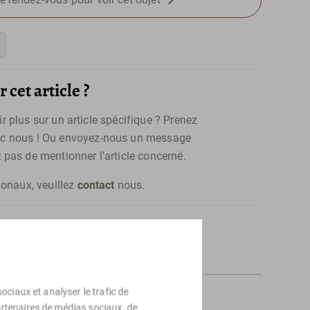
 cet article ?
 plus sur un article spécifique ? Prenez
c nous ! Ou envoyez-nous un message
z pas de mentionner l'article concerné.
ionaux, veuillez
contact
nous.
ociaux et analyser le trafic de
artenaires de médias sociaux, de