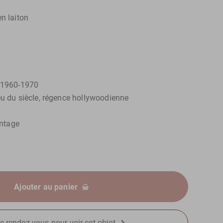
n laiton
: 1960-1970
eu du siècle, régence hollywoodienne
intage
Ajouter au panier
e rendez-vous pour voir cet objet