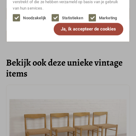
verstrekt of die ze hebben verzameld op basis van je gebruik
Vintage
van hun services.
Merk/ontwerper
Bramin, H.W. Klein
Noodzakelijk
Statistieken
Marketing
Breedte range
0-50
Ja, ik accepteer de cookies
Hoogte range
50-100
Bekijk ook deze unieke vintage
items