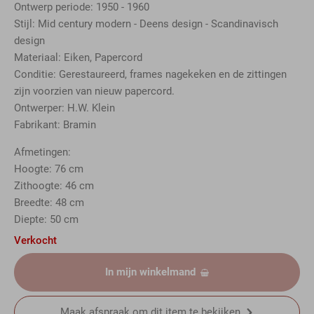
Ontwerp periode: 1950 - 1960
Stijl: Mid century modern - Deens design - Scandinavisch
design
Materiaal: Eiken, Papercord
Conditie: Gerestaureerd, frames nagekeken en de zittingen
zijn voorzien van nieuw papercord.
Ontwerper: H.W. Klein
Fabrikant: Bramin
Afmetingen:
Hoogte: 76 cm
Zithoogte: 46 cm
Breedte: 48 cm
Diepte: 50 cm
Verkocht
In mijn winkelmand
Maak afspraak om dit item te bekijken