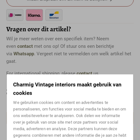
Vragen over dit artikel?
Wil je meer weten over een specifiek item? Neem
even
contact
met ons op! Of stuur ons een berichtje
via
Whatsapp
. Vergeet niet te vermelden om welk artikel het
gaat.
For international shipping, please
contact
us.
Charmig Vintage interiors maakt gebruik van
Specificaties
cookies
We gebruiken cookies om content en advertenties te
Kleur
Blond, Creme
personaliseren, om functies voor social media te bieden en om
ons websiteverkeer te analyseren. Ook delen we informatie
Materiaal
Eiken, Papercord
over je gebruik van onze site met onze partners voor social
media, adverteren en analyse. Deze partners kunnen deze
Stijl
Deens design, Mid-century
gegevens combineren met andere informatie die je aan ze hebt
modern, Scandinavisch design,