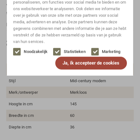
personaliseren, om functies voor social media te bieden en om
via
Whatsapp
. Vergeet niet te vermelden om welk artikel het
ons websiteverkeer te analyseren. Ook delen we informatie
gaat.
over je gebruik van onze site met onze partners voor social
media, adverteren en analyse. Deze partners kunnen deze
For international shipping, please
contact
us.
gegevens combineren met andere informatie die je aan ze hebt
verstrekt of die ze hebben verzameld op basis van je gebruik
Specificaties
van hun services.
Noodzakelijk
Statistieken
Marketing
Kleur
Bruin, Creme
Ja, ik accepteer de cookies
Materiaal
Notenhout, Stof
Stijl
Mid-century modern
Merk/ontwerper
Merkloos
Hoogte in cm
145
Breedte in cm
60
Diepte in cm
36