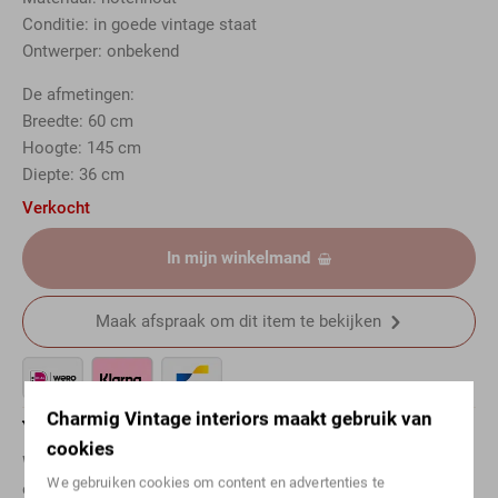
Conditie: in goede vintage staat
Ontwerper: onbekend
De afmetingen:
Breedte: 60 cm
Hoogte: 145 cm
Diepte: 36 cm
Verkocht
In mijn winkelmand
Maak afspraak om dit item te bekijken
Charmig Vintage interiors maakt gebruik van
Vragen over dit artikel?
cookies
Wil je meer weten over een specifiek item? Neem
We gebruiken cookies om content en advertenties te
even
contact
met ons op! Of stuur ons een berichtje