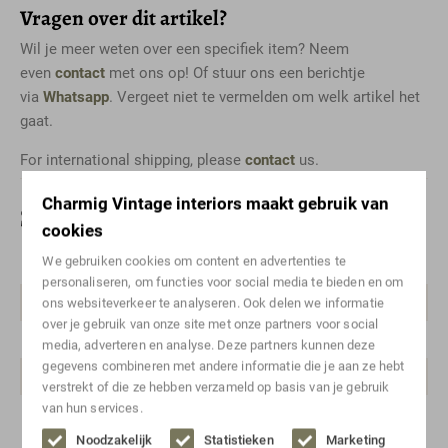
Vragen over dit artikel?
Wil je meer weten over een specifiek item? Neem
even
contact
met ons op! Of stuur ons een berichtje
via
Whatsapp
. Vergeet niet te vermelden om welk artikel het
gaat.
For international shipping, please
contact
us.
Charmig Vintage interiors maakt gebruik van
Specificaties
cookies
We gebruiken cookies om content en advertenties te
Kleur
Bruin
personaliseren, om functies voor social media te bieden en om
Materiaal
Teak
ons websiteverkeer te analyseren. Ook delen we informatie
over je gebruik van onze site met onze partners voor social
Stijl
Mid-century modern, Vintage
media, adverteren en analyse. Deze partners kunnen deze
gegevens combineren met andere informatie die je aan ze hebt
Merk/ontwerper
Fristho
verstrekt of die ze hebben verzameld op basis van je gebruik
van hun services.
Hoogte range
50-100
Noodzakelijk
Statistieken
Marketing