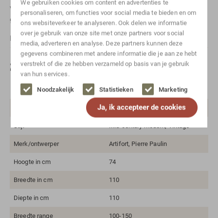
We gebruiken cookies om content en advertenties te
via
Whatsapp
. Vergeet niet te vermelden om welk artikel het
personaliseren, om functies voor social media te bieden en om
gaat.
ons websiteverkeer te analyseren. Ook delen we informatie
over je gebruik van onze site met onze partners voor social
For international shipping, please
contact
us.
media, adverteren en analyse. Deze partners kunnen deze
gegevens combineren met andere informatie die je aan ze hebt
Specificaties
verstrekt of die ze hebben verzameld op basis van je gebruik
van hun services.
Noodzakelijk
Statistieken
Marketing
Kleur
Lichtgrijs
Ja, ik accepteer de cookies
Materiaal
Hout, Metaal
Stijl
Mid-century modern, Vintage
Merk/ontwerper
Artifort, Pierre Paulin
Hoogte in cm
74
Breedte in cm
110
Diepte in cm
110
Breedte range
100-150