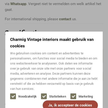
via
Whatsapp
. Vergeet niet te vermelden om welk artikel het
gaat.
For international shipping, please
contact
us.
Specificaties
Charmig Vintage interiors maakt gebruik van
Kleur
Bruin
cookies
We gebruiken cookies om content en advertenties te
Stijl
Mid-century modern,
personaliseren, om functies voor social media te bieden en om
Scandinavisch design, Vintage
ons websiteverkeer te analyseren. Ook delen we informatie
Merk/ontwerper
Merkloos
over je gebruik van onze site met onze partners voor social
media, adverteren en analyse. Deze partners kunnen deze
Breedte range
200-250
gegevens combineren met andere informatie die je aan ze hebt
verstrekt of die ze hebben verzameld op basis van je gebruik
Hoogte range
50-100
van hun services.
Noodzakelijk
Statistieken
Marketing
Bekijk ook deze unieke vintage
Ja, ik accepteer de cookies