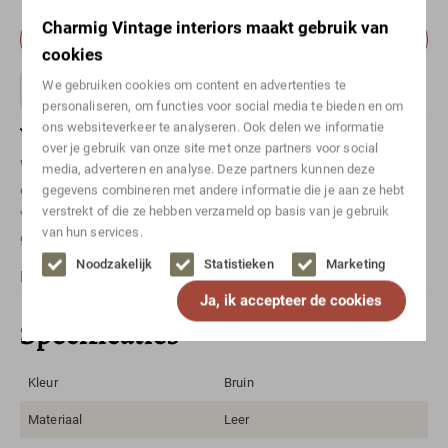
Charmig Vintage interiors maakt gebruik van
Maak afspraak om dit item te bekijken
cookies
We gebruiken cookies om content en advertenties te
personaliseren, om functies voor social media te bieden en om
ons websiteverkeer te analyseren. Ook delen we informatie
Vragen over dit artikel?
over je gebruik van onze site met onze partners voor social
Wil je meer weten over een specifiek item? Neem
media, adverteren en analyse. Deze partners kunnen deze
even
contact
met ons op! Of stuur ons een berichtje
gegevens combineren met andere informatie die je aan ze hebt
verstrekt of die ze hebben verzameld op basis van je gebruik
via
Whatsapp
. Vergeet niet te vermelden om welk artikel het
van hun services.
gaat.
Noodzakelijk
Statistieken
Marketing
For international shipping, please
contact
us.
Ja, ik accepteer de cookies
Specificaties
Kleur
Bruin
Materiaal
Leer