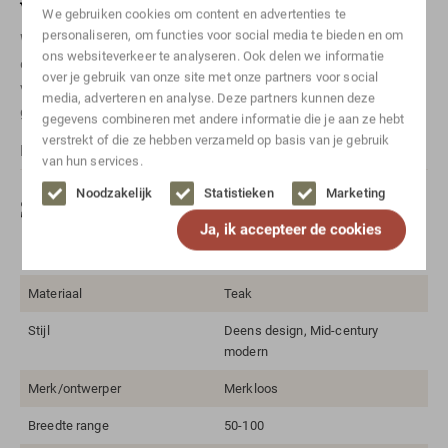
Vragen over dit artikel?
We gebruiken cookies om content en advertenties te
personaliseren, om functies voor social media te bieden en om
Wil je meer weten over een specifiek item? Neem
ons websiteverkeer te analyseren. Ook delen we informatie
even
contact
met ons op! Of stuur ons een berichtje
over je gebruik van onze site met onze partners voor social
via
Whatsapp
. Vergeet niet te vermelden om welk artikel het
media, adverteren en analyse. Deze partners kunnen deze
gaat.
gegevens combineren met andere informatie die je aan ze hebt
verstrekt of die ze hebben verzameld op basis van je gebruik
For international shipping, please
contact
us.
van hun services.
Noodzakelijk
Statistieken
Marketing
Specificaties
Ja, ik accepteer de cookies
Kleur
Bruin
Materiaal
Teak
Stijl
Deens design, Mid-century
modern
Merk/ontwerper
Merkloos
Breedte range
50-100