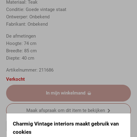
Materiaal: Teak
Conditie: Goede vintage staat
Ontwerper: Onbekend
Fabrikant: Onbekend
De afmetingen
Hoogte: 74 cm
Breedte: 85 cm
Diepte: 40 cm
Artikelnummer: 211686
Verkocht
In mijn winkelmand
Maak afspraak om dit item te bekijken
Charmig Vintage interiors maakt gebruik van
cookies