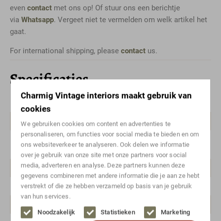
even
contact
met ons op! Of stuur ons een berichtje
via
Whatsapp
. Vergeet niet te vermelden om welk artikel het
gaat.
For international shipping, please
contact
us.
Specificaties
Charmig Vintage interiors maakt gebruik van
Kleur
Bruin
cookies
Materiaal
Teak
We gebruiken cookies om content en advertenties te
personaliseren, om functies voor social media te bieden en om
Stijl
Deens design, Mid-century
ons websiteverkeer te analyseren. Ook delen we informatie
modern
over je gebruik van onze site met onze partners voor social
media, adverteren en analyse. Deze partners kunnen deze
Merk/ontwerper
Merkloos
gegevens combineren met andere informatie die je aan ze hebt
verstrekt of die ze hebben verzameld op basis van je gebruik
Breedte range
50-100
van hun services.
Hoogte range
100-150
Noodzakelijk
Statistieken
Marketing